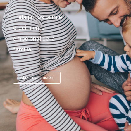
Trabajamos para el
crecimiento
emocional de la
familia.
Más información