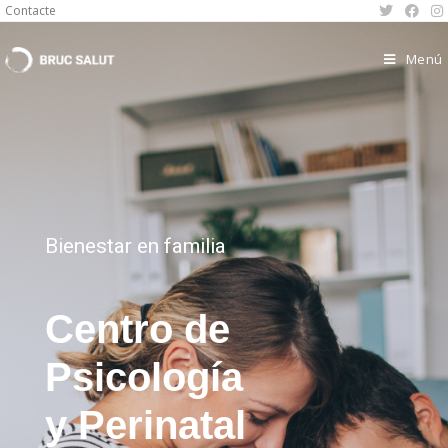
Contacte
Menú
Bienestar en familia
Centro de
Psicología
y Perinatal