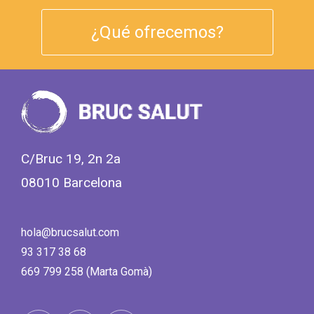
¿Qué ofrecemos?
C/Bruc 19, 2n 2a
08010 Barcelona
hola@brucsalut.com
93 317 38 68
669 799 258 (Marta Gomà)