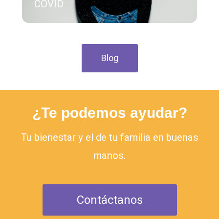
COVID
Blog
¿Te podemos ayudar?
Tu bienestar y el de tu familia en buenas
manos.
Contáctanos