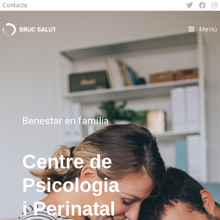
Contacte
Menú
Benestar en família
Centre de
Psicologia
i Perinatal