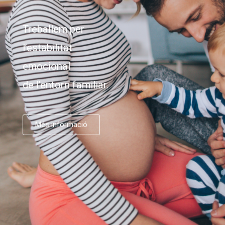
Treballem per
l’estabilitat
emocional
de l’entorn familiar.
Més informació