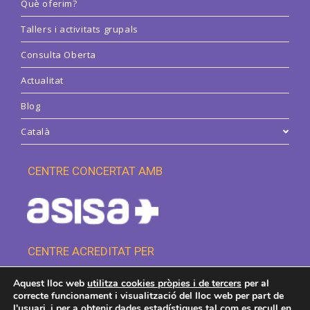
Què oferim?
Tallers i activitats grupals
Consulta Oberta
Actualitat
Blog
Català
CENTRE CONCERTAT AMB
CENTRE ACREDITAT PER
Aquest lloc web
utilitza cookies pròpies i de tercers
per al
correcte funcionament i visualització del lloc web per part de
l'usuari, i per a obtenir dades estadístiques tal com es recull en