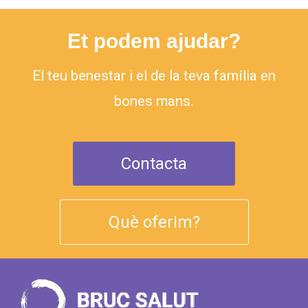
Et podem ajudar?
El teu benestar i el de la teva família en
bones mans.
Contacta
Què oferim?