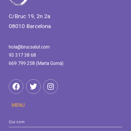
C/Bruc 19, 2n 2a
08010 Barcelona
hola@brucsalut.com
93 317 38 68
669 799 258 (Marta Gomà)
MENU
Qui som